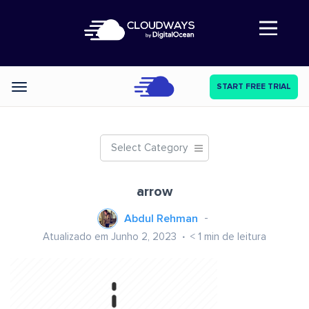
Abre a navegação
START FREE TRIAL
Categories
Select Category
arrow
Abdul Rehman
Atualizado em Junho 2, 2023
< 1
min de leitura