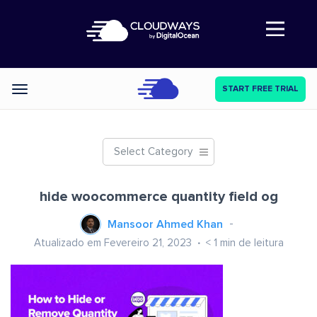
Abre a navegação
START FREE TRIAL
Categories
Select Category
hide woocommerce quantity field og
Mansoor Ahmed Khan
Atualizado em Fevereiro 21, 2023
< 1
min de leitura