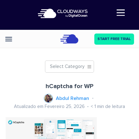
Abre a navegação
START FREE TRIAL
Categories
Select Category
hCaptcha for WP
Abdul Rehman
Atualizado em Fevereiro 25, 2026
< 1
min de leitura