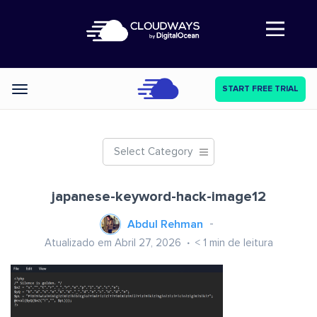
Abre a navegação
START FREE TRIAL
Categories
Select Category
japanese-keyword-hack-image12
Abdul Rehman
Atualizado em Abril 27, 2026
< 1
min de leitura