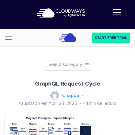
Abre a navegação
START FREE TRIAL
Categories
Select Category
GraphQL Request Cycle
Chappa
Atualizado em Abril 28, 2026
< 1
min de leitura