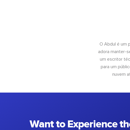
O Abdul é um pr
adora manter-se
um escritor té
para um públic
nuvem at
Want to Experience th