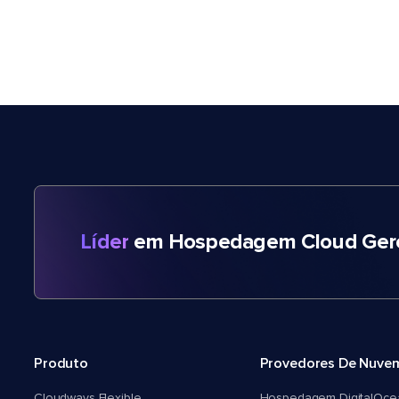
Líder
em Hospedagem Cloud Gere
Produto
Provedores De Nuve
Cloudways Flexible
Hospedagem DigitalOce