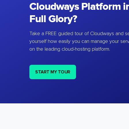
Cloudways Platform in
Full Glory?
Take a FREE guided tour of Cloudways and se
yourself how easily you can manage your ser
on the leading cloud-hosting platform.
START MY TOUR