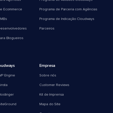
e Ecommerce
Programa de Parceria com Agências
SMBs
Programa de Indicação Cloudways
esenvolvedores
Parceiros
ra Blogueiros
oudways
Empresa
WP Engine
Sobre nós
insta
Customer Reviews
ostinger
Kit de Imprensa
SiteGround
Mapa do Site