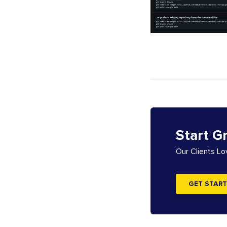
Start G
Our Clients L
GET START