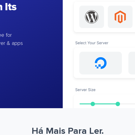
 Its
e for
ver & apps
Há Mais Para Ler.