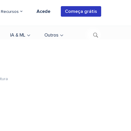
Acede
Começa grátis
Recursos
IA & ML
Outros
itura