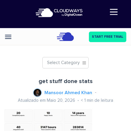
Abre a navegação
START FREE TRIAL
Categories
Select Category
get stuff done stats
Mansoor Ahmed Khan
Atualizado em Maio 20, 2026
< 1
min de leitura