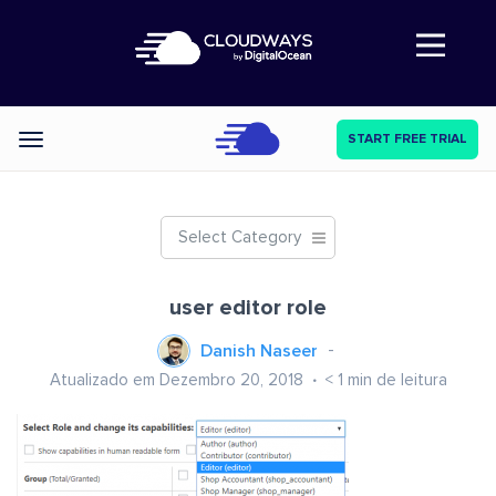
Abre a navegação
START FREE TRIAL
Categories
Select Category
user editor role
Danish Naseer
Atualizado em Dezembro 20, 2018
< 1
min de leitura