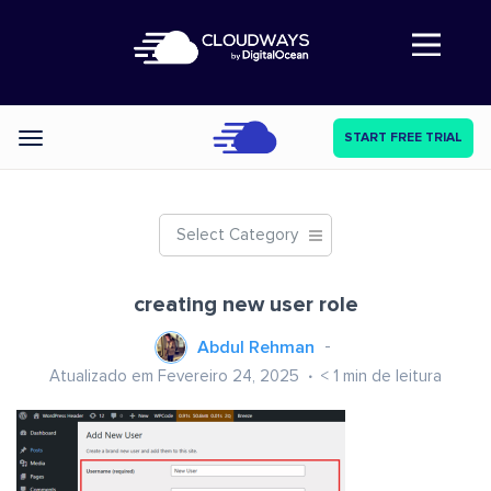
Abre a navegação
START FREE TRIAL
Categories
Select Category
creating new user role
Abdul Rehman
Atualizado em Fevereiro 24, 2025
< 1
min de leitura