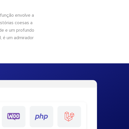
 função envolve a
istórias coesas a
dade e um profundo
l, é um admirador