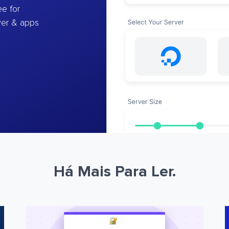
e for
ver & apps
Há Mais Para Ler.