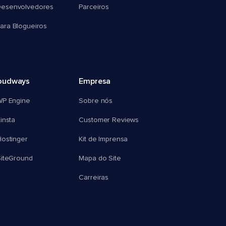
esenvolvedores
Parceiros
ra Blogueiros
oudways
Empresa
WP Engine
Sobre nós
insta
Customer Reviews
ostinger
Kit de Imprensa
SiteGround
Mapa do Site
Carreiras