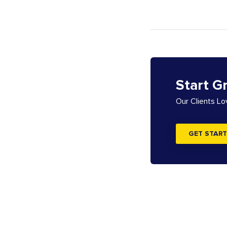
Start G
Our Clients L
GET START