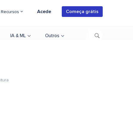
Acede
Começa grátis
Recursos
IA & ML
Outros
itura