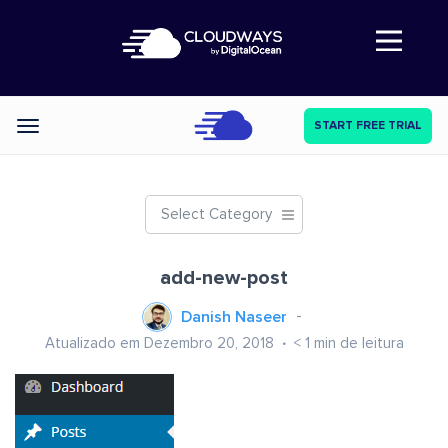
Abre a navegação
START FREE TRIAL
Categories
Select Category
add-new-post
Danish Naseer
Atualizado em Dezembro 20, 2018
< 1
min de leitura