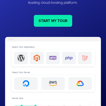
leading cloud-hosting platform.
START MY TOUR