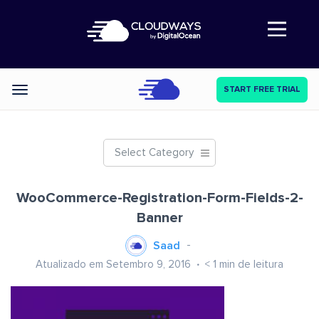
Abre a navegação
START FREE TRIAL
Categories
Select Category
WooCommerce-Registration-Form-Fields-2-
Banner
Saad
Atualizado em Setembro 9, 2016
< 1
min de leitura