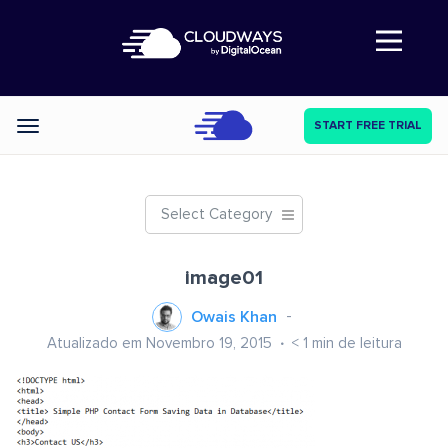
Abre a navegação
START FREE TRIAL
Categories
Select Category
image01
Owais Khan
Atualizado em Novembro 19, 2015
< 1
min de leitura