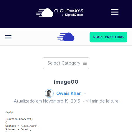
Abre a navegação
START FREE TRIAL
Categories
Select Category
image00
Owais Khan
Atualizado em Novembro 19, 2015
< 1
min de leitura