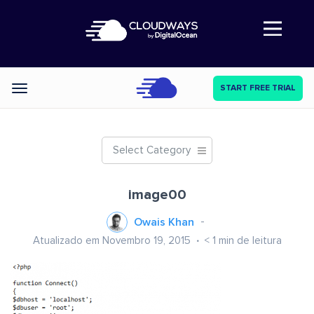
Abre a navegação
START FREE TRIAL
Categories
Select Category
image00
Owais Khan
Atualizado em Novembro 19, 2015
< 1
min de leitura