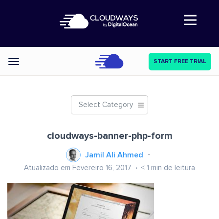
Abre a navegação
START FREE TRIAL
Categories
Select Category
cloudways-banner-php-form
Jamil Ali Ahmed
Atualizado em Fevereiro 16, 2017
< 1
min de leitura