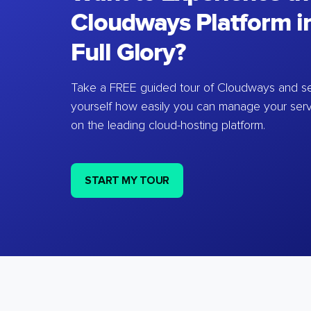
Cloudways Platform in
Full Glory?
Take a FREE guided tour of Cloudways and se
yourself how easily you can manage your ser
on the leading cloud-hosting platform.
START MY TOUR