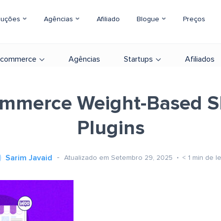
luções
Agências
Afiliado
Blogue
Preços
-commerce
Agências
Startups
Afiliados
merce Weight-Based S
Plugins
Sarim Javaid
Atualizado em Setembro 29, 2025
< 1
min de le