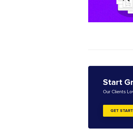
Start G
Our Clients L
GET START