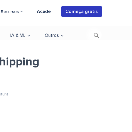
Acede
Começa grátis
Recursos
IA & ML
Outros
hipping
itura