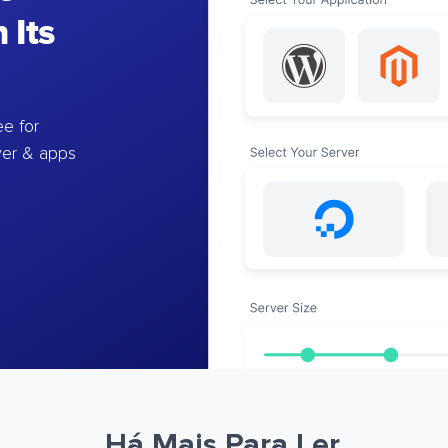
 Its
e for
ver & apps
Há Mais Para Ler.