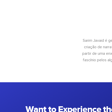
Sarim Javaid é g
criação de narra
partir de uma enx
fascínio pelos a
Want to Experience th