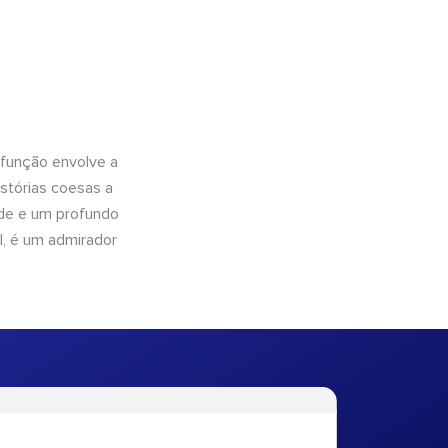
 função envolve a
istórias coesas a
dade e um profundo
l, é um admirador