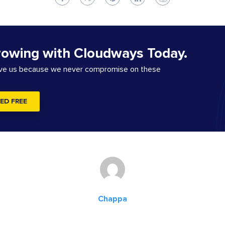
rowing with Cloudways Today.
ove us because we never compromise on these
ED FREE
Chappa