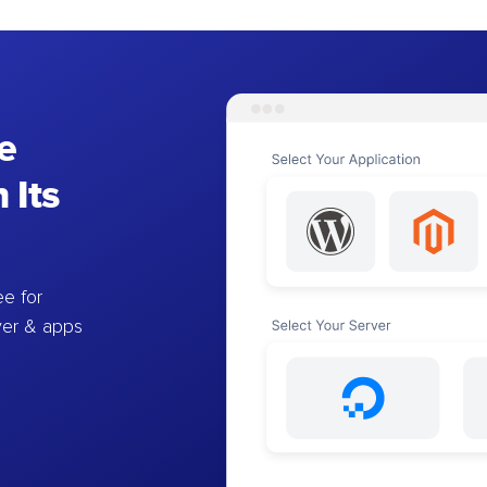
e
 Its
e for
ver & apps