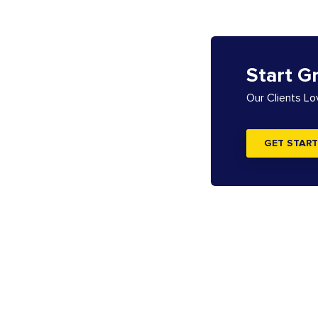
Start G
Our Clients L
GET START