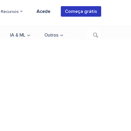
Acede
Começa grátis
Recursos
IA & ML
Outros