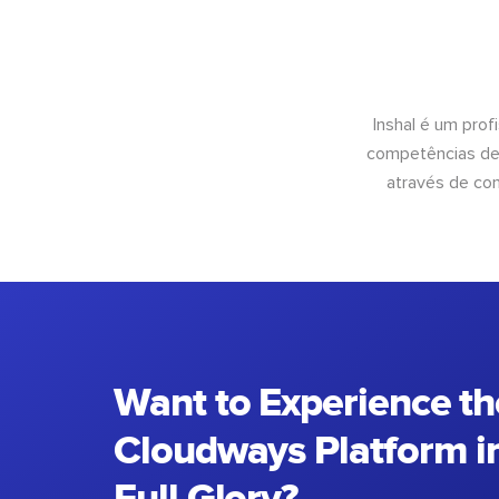
Inshal é um pro
competências de 
através de con
Want to Experience th
Cloudways Platform in