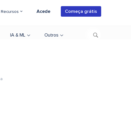
Acede
Começa grátis
Recursos
IA & ML
Outros
ra