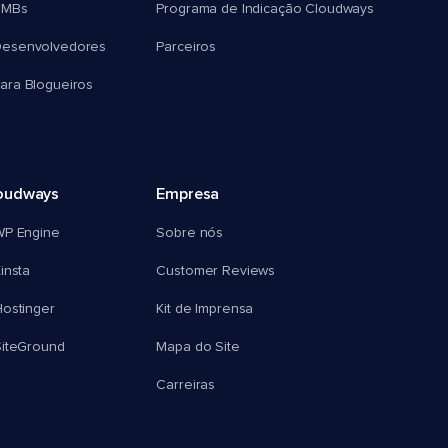
SMBs
Programa de Indicação Cloudways
esenvolvedores
Parceiros
ra Blogueiros
oudways
Empresa
WP Engine
Sobre nós
insta
Customer Reviews
ostinger
Kit de Imprensa
SiteGround
Mapa do Site
Carreiras