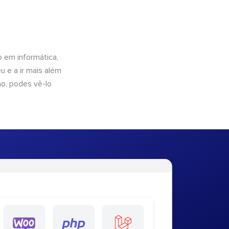
 em informática,
 e a ir mais além
ho, podes vê-lo