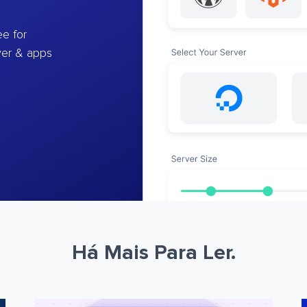
e for
ver & apps
Há Mais Para Ler.