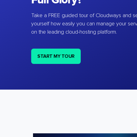
Full Glory?
Take a FREE guided tour of Cloudways and se
yourself how easily you can manage your ser
on the leading cloud-hosting platform.
START MY TOUR