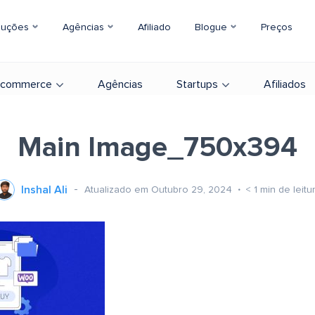
luções
Agências
Afiliado
Blogue
Preços
-commerce
Agências
Startups
Afiliados
Main Image_750x394
Inshal Ali
Atualizado em Outubro 29, 2024
< 1
min de leitu