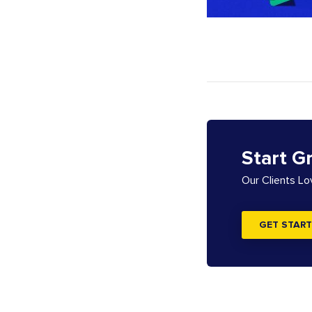
Start G
Our Clients L
GET START