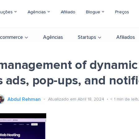
luções
Agências
Afiliado
Blogue
Preços
-commerce
Agências
Startups
Afiliados
 management of dynamic
 ads, pop-ups, and notif
Abdul Rehman
Atualizado em Abril 18, 2024
< 1
min de leit