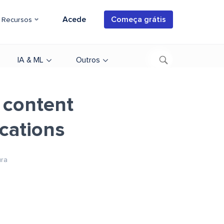
Acede
Começa grátis
Recursos
IA & ML
Outros
 content
ications
ura