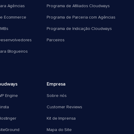
ara Agências
Programa de Afiliados Cloudways
e Ecommerce
Programa de Parceria com Agências
SMBs
Programa de Indicação Cloudways
esenvolvedores
Parceiros
ra Blogueiros
oudways
Empresa
WP Engine
Sobre nós
insta
Customer Reviews
ostinger
Kit de Imprensa
SiteGround
Mapa do Site