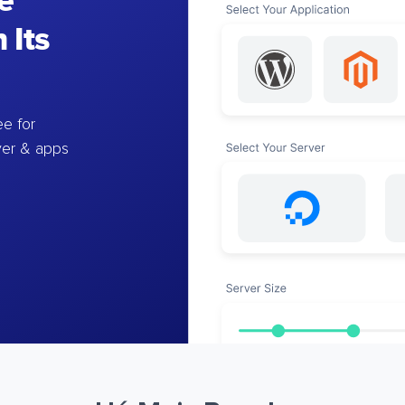
e
 Its
e for
ver & apps