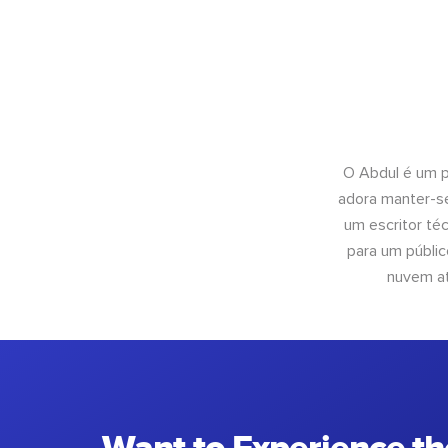
O Abdul é um pr
adora manter-se
um escritor té
para um públic
nuvem at