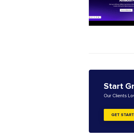
Start G
Our Clients L
GET START