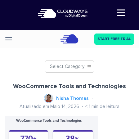
Abre a navegação
START FREE TRIAL
Categories
Select Category
WooCommerce Tools and Technologies
Nisha Thomas
Atualizado em Maio 14, 2026
< 1
min de leitura