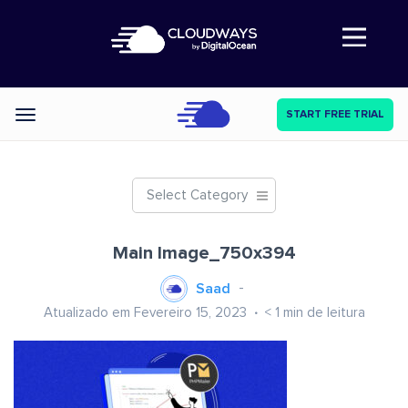
Abre a navegação
START FREE TRIAL
Categories
Select Category
Main Image_750x394
Saad
Atualizado em Fevereiro 15, 2023
< 1
min de leitura