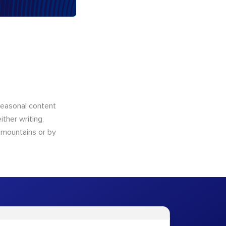
 seasonal content
ther writing,
e mountains or by