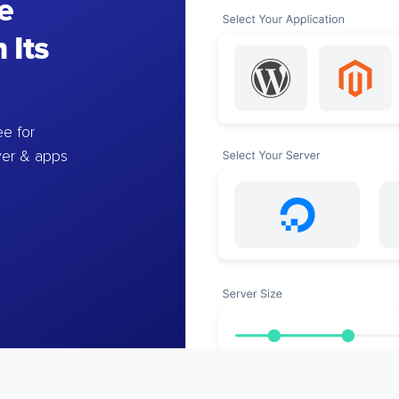
e
 Its
e for
ver & apps