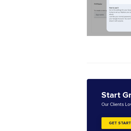
Start G
Our Clients L
GET START