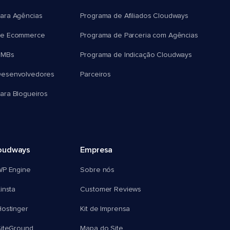
ara Agências
Programa de Afiliados Cloudways
e Ecommerce
Programa de Parceria com Agências
SMBs
Programa de Indicação Cloudways
esenvolvedores
Parceiros
ra Blogueiros
oudways
Empresa
WP Engine
Sobre nós
insta
Customer Reviews
ostinger
Kit de Imprensa
SiteGround
Mapa do Site