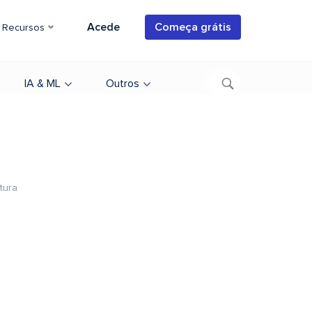
Acede
Começa grátis
Recursos
IA & ML
Outros
itura