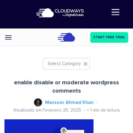
Abre a navegação
START FREE TRIAL
Categories
Select Category
enable disable or moderate wordpress
comments
Mansoor Ahmed Khan
Atualizado em Fevereiro 25, 2025
< 1
min de leitura