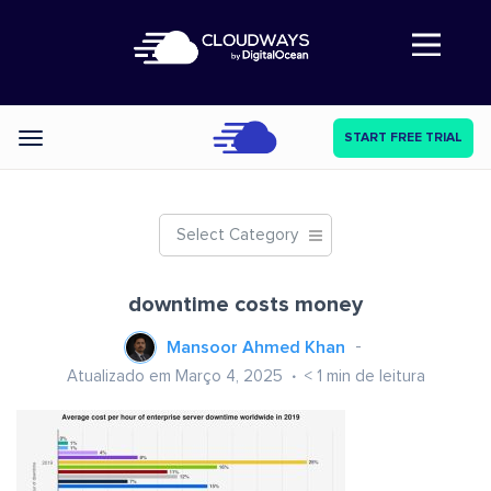
Abre a navegação
START FREE TRIAL
Categories
Select Category
downtime costs money
Mansoor Ahmed Khan
Atualizado em Março 4, 2025
< 1
min de leitura