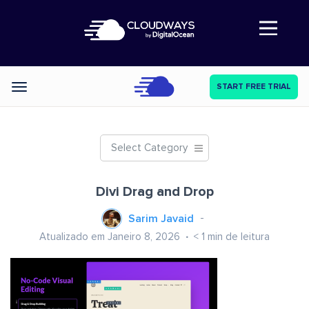
Abre a navegação
START FREE TRIAL
Categories
Select Category
Divi Drag and Drop
Sarim Javaid
Atualizado em Janeiro 8, 2026
< 1
min de leitura