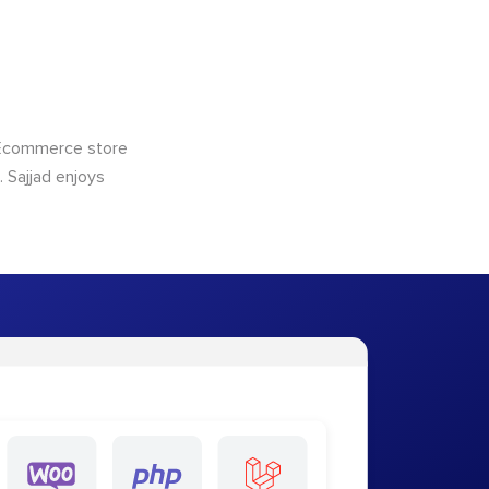
 Ecommerce store
 Sajjad enjoys