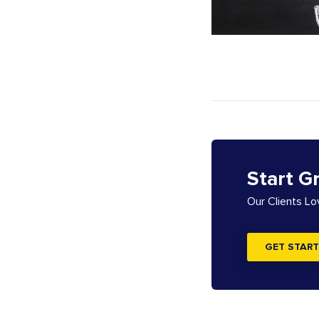
Start G
Our Clients L
GET START