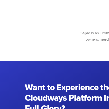
Sajjad is an Ec
owners, merch
Want to Experience th
Cloudways Platform in
Full Glory?