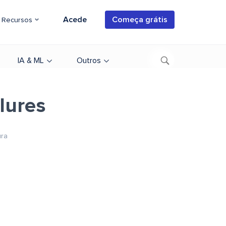
Acede
Começa grátis
Recursos
IA & ML
Outros
lures
ura