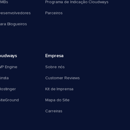
SMBs
Programa de Indicação Cloudways
esenvolvedores
Parceiros
ra Blogueiros
oudways
Empresa
WP Engine
Sobre nós
insta
Customer Reviews
ostinger
Kit de Imprensa
SiteGround
Mapa do Site
Carreiras