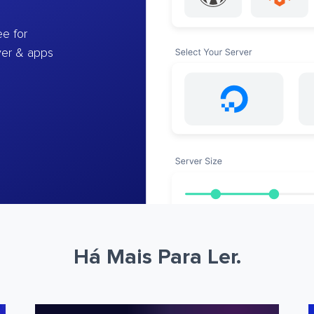
e for
ver & apps
Há Mais Para Ler.