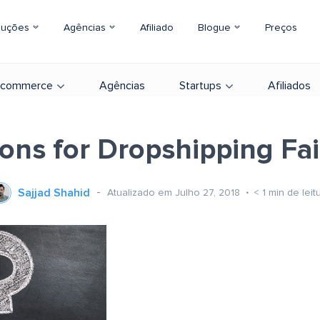
luções
Agências
Afiliado
Blogue
Preços
-commerce
Agências
Startups
Afiliados
ons for Dropshipping Fai
Sajjad Shahid
Atualizado em Julho 27, 2018
< 1
min de leit