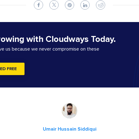
rowing with Cloudways Today.
ove us because we never compromise on these
ED FREE
Umair Hussain Siddiqui