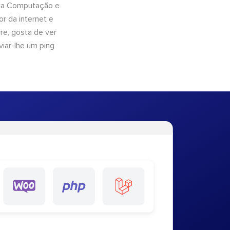
 da Computação e
r da internet e
e, gosta de ver
viar-lhe um ping