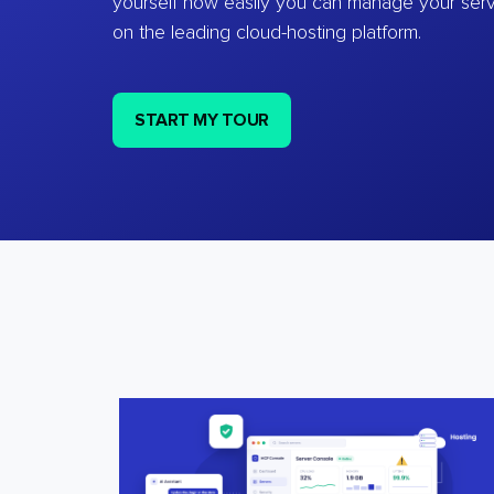
yourself how easily you can manage your ser
on the leading cloud-hosting platform.
START MY TOUR