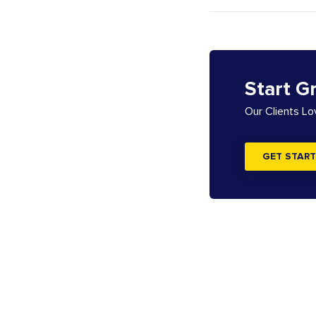
Start G
Our Clients L
GET START