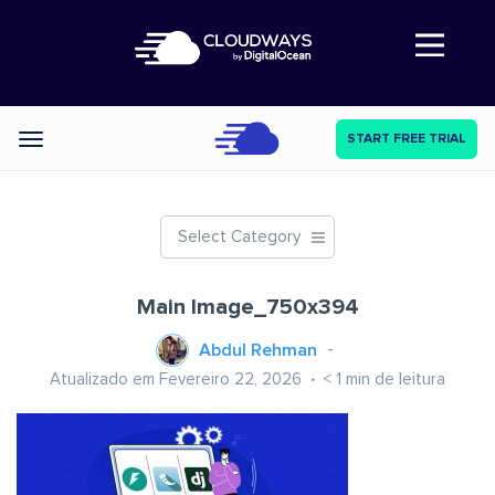
Abre a navegação
START FREE TRIAL
Categories
Select Category
Main Image_750x394
Abdul Rehman
Atualizado em Fevereiro 22, 2026
< 1
min de leitura