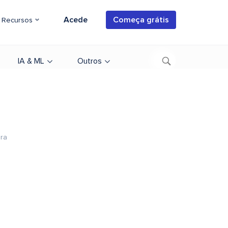
Acede
Começa grátis
Recursos
IA & ML
Outros
ura