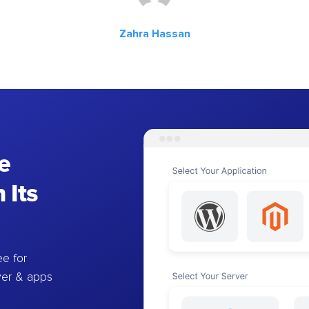
Zahra Hassan
e
 Its
e for
ver & apps