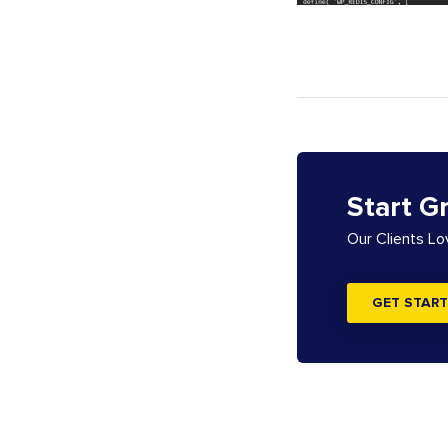
Start G
Our Clients L
GET START