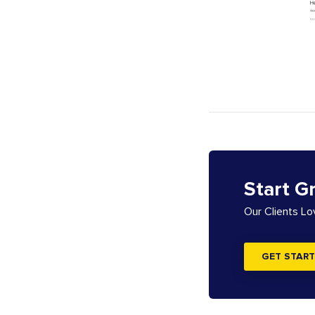
Start G
Our Clients L
GET START