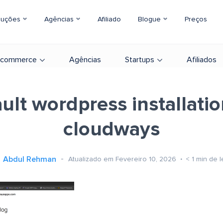
luções
Agências
Afiliado
Blogue
Preços
-commerce
Agências
Startups
Afiliados
ult wordpress installati
cloudways
Abdul Rehman
Atualizado em Fevereiro 10, 2026
< 1
min de l