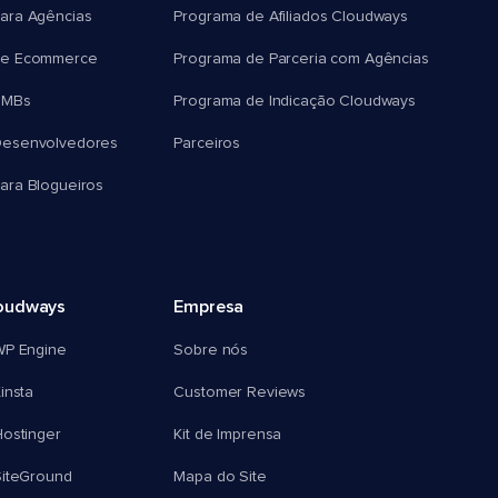
ara Agências
Programa de Afiliados Cloudways
e Ecommerce
Programa de Parceria com Agências
SMBs
Programa de Indicação Cloudways
esenvolvedores
Parceiros
ra Blogueiros
oudways
Empresa
WP Engine
Sobre nós
insta
Customer Reviews
ostinger
Kit de Imprensa
SiteGround
Mapa do Site