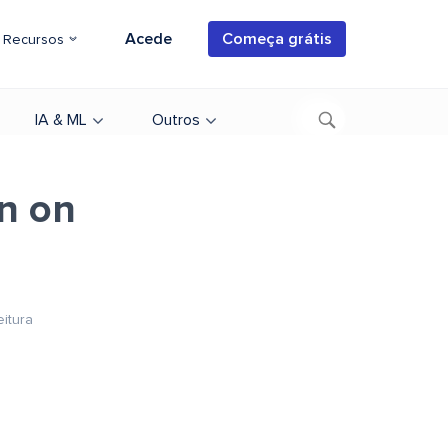
Acede
Começa grátis
Recursos
IA & ML
Outros
on on
eitura