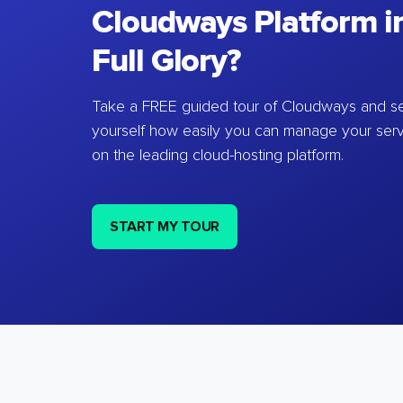
Cloudways Platform in
Full Glory?
Take a FREE guided tour of Cloudways and se
yourself how easily you can manage your ser
on the leading cloud-hosting platform.
START MY TOUR