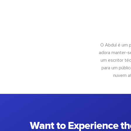
O Abdul é um pr
adora manter-se
um escritor té
para um públic
nuvem at
Want to Experience th