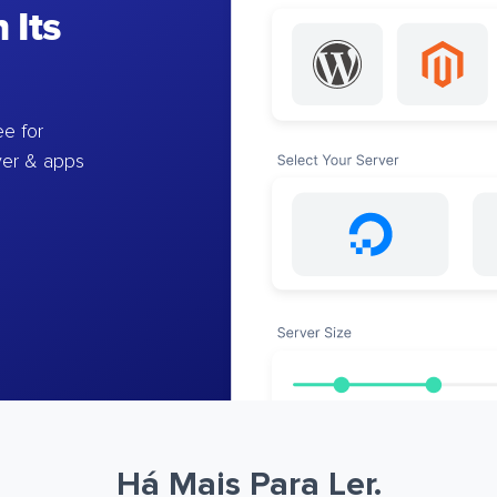
 Its
e for
ver & apps
Há Mais Para Ler.