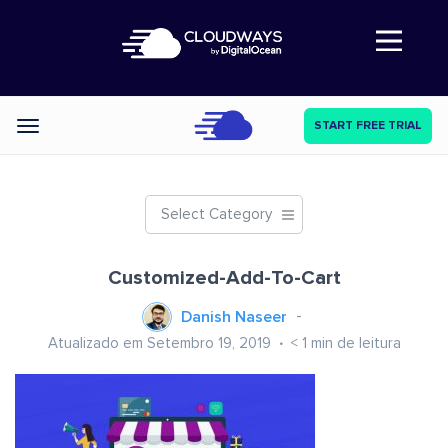
Abre a navegação
START FREE TRIAL
Categories
Select Category
Customized-Add-To-Cart
Danish Naseer
Atualizado em Setembro 19, 2019
< 1
min de leitura