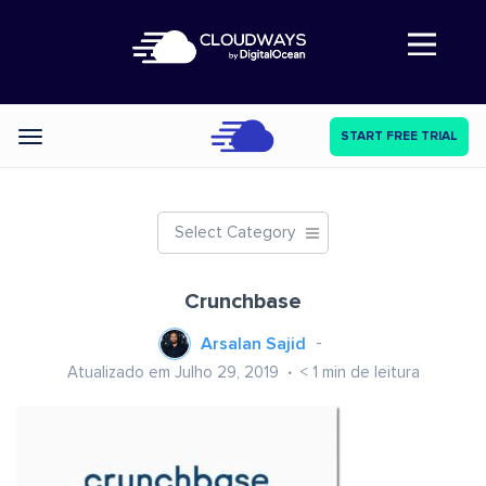
Abre a navegação
START FREE TRIAL
Categories
Select Category
Crunchbase
Arsalan Sajid
Atualizado em Julho 29, 2019
< 1
min de leitura