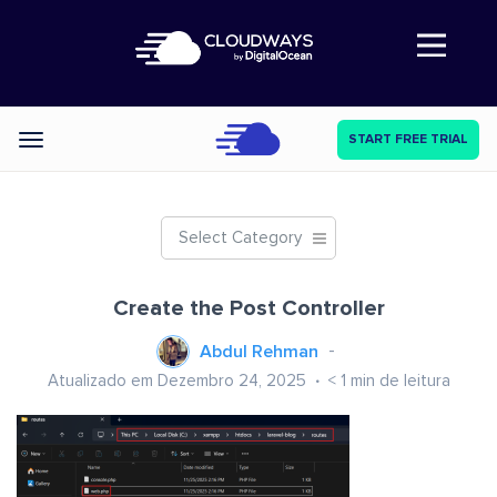
Abre a navegação
START FREE TRIAL
Categories
Select Category
Create the Post Controller
Abdul Rehman
Atualizado em Dezembro 24, 2025
< 1
min de leitura