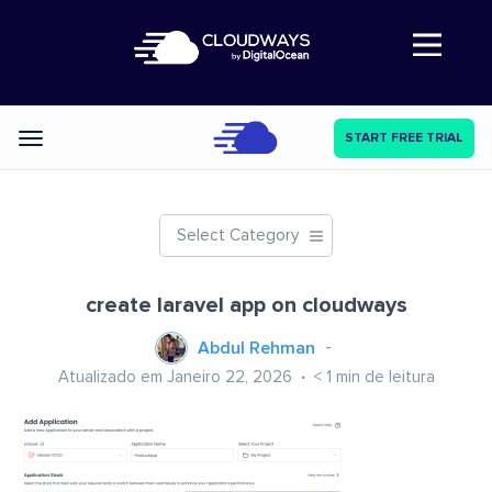
Abre a navegação
START FREE TRIAL
Categories
Select Category
create laravel app on cloudways
Abdul Rehman
Atualizado em Janeiro 22, 2026
< 1
min de leitura