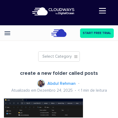
Abre a navegação
START FREE TRIAL
Categories
Select Category
create a new folder called posts
Abdul Rehman
Atualizado em Dezembro 24, 2025
< 1
min de leitura