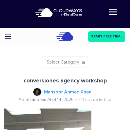
Abre a navegação
START FREE TRIAL
Categories
Select Category
conversiones agency workshop
Mansoor Ahmed Khan
Atualizado em Abril 14, 2026
< 1
min de leitura