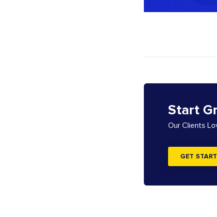
Start G
Our Clients L
GET START