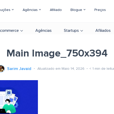
luções
Agências
Afiliado
Blogue
Preços
-commerce
Agências
Startups
Afiliados
Main Image_750x394
Sarim Javaid
Atualizado em Maio 14, 2026
< 1
min de leitu