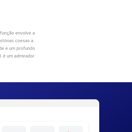
 função envolve a
istórias coesas a
dade e um profundo
l, é um admirador