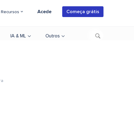
Acede
Começa grátis
Recursos
IA & ML
Outros
ra