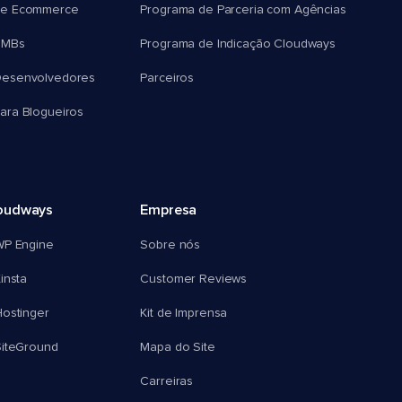
e Ecommerce
Programa de Parceria com Agências
SMBs
Programa de Indicação Cloudways
esenvolvedores
Parceiros
ra Blogueiros
oudways
Empresa
WP Engine
Sobre nós
insta
Customer Reviews
ostinger
Kit de Imprensa
SiteGround
Mapa do Site
Carreiras