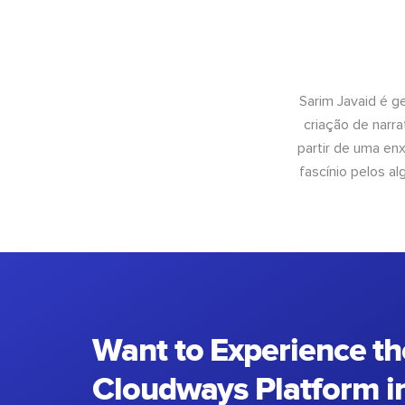
Sarim Javaid é g
criação de narra
partir de uma enx
fascínio pelos a
Want to Experience th
Cloudways Platform in