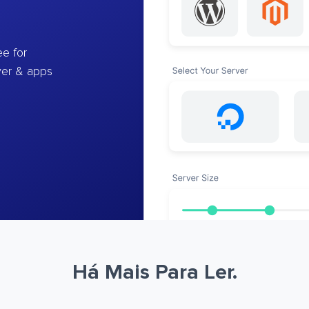
e for
ver & apps
Há Mais Para Ler.