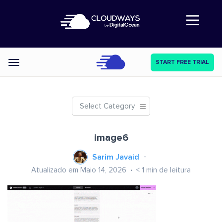
Abre a navegação
START FREE TRIAL
Categories
Select Category
image6
Sarim Javaid
Atualizado em Maio 14, 2026
< 1
min de leitura