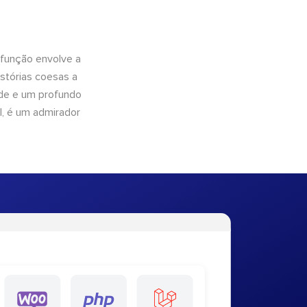
 função envolve a
istórias coesas a
dade e um profundo
l, é um admirador