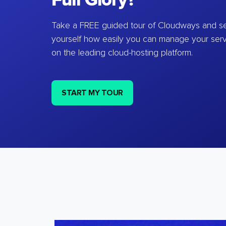
Full Glory?
Take a FREE guided tour of Cloudways and se
yourself how easily you can manage your ser
on the leading cloud-hosting platform.
START MY TOUR