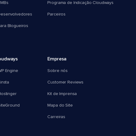
SMBs
Programa de Indicação Cloudways
esenvolvedores
Parceiros
ra Blogueiros
oudways
Empresa
WP Engine
Sobre nós
insta
Customer Reviews
ostinger
Kit de Imprensa
SiteGround
Mapa do Site
Carreiras