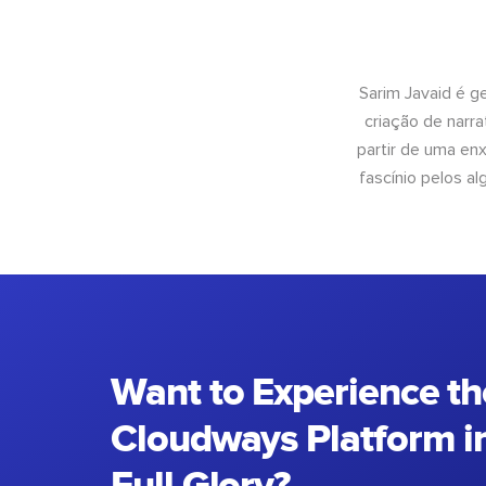
Sarim Javaid é g
criação de narra
partir de uma enx
fascínio pelos a
Want to Experience th
Cloudways Platform in