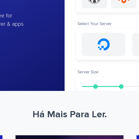
e for
ver & apps
Há Mais Para Ler.