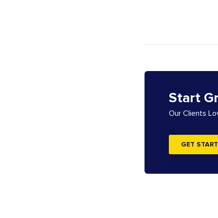
Start G
Our Clients L
GET START