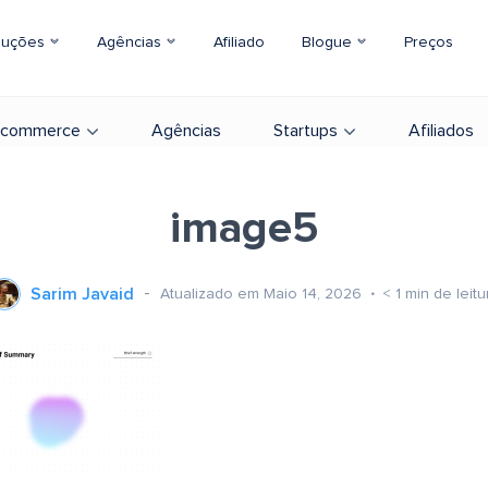
luções
Agências
Afiliado
Blogue
Preços
-commerce
Agências
Startups
Afiliados
image5
Sarim Javaid
Atualizado em Maio 14, 2026
< 1
min de leitu