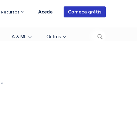
Acede
Começa grátis
Recursos
IA & ML
Outros
ra