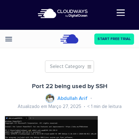
Abre a navegação
START FREE TRIAL
Categories
Select Category
Port 22 being used by SSH
Abdullah Arif
Atualizado em Março 27, 2025
< 1
min de leitura