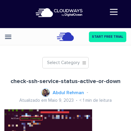
Abre a navegação
START FREE TRIAL
Categories
Select Category
check-ssh-service-status-active-or-down
Abdul Rehman
Atualizado em Maio 9, 2023
< 1
min de leitura