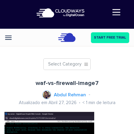
Abre a navegação
START FREE TRIAL
Categories
Select Category
waf-vs-firewall-image7
Abdul Rehman
Atualizado em Abril 27, 2026
< 1
min de leitura