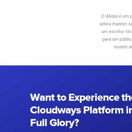
O Abdul é um pr
adora manter-se
um escritor té
para um públic
nuvem at
Want to Experience th
Cloudways Platform in
Full Glory?