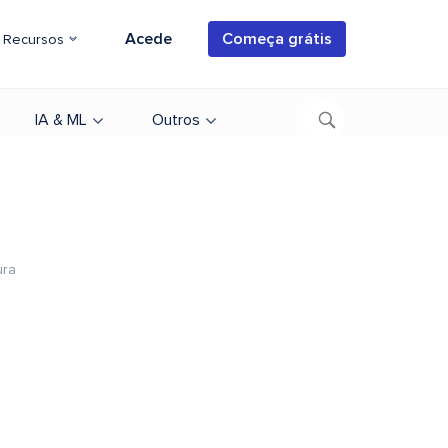
Acede
Começa grátis
Recursos
IA & ML
Outros
ura