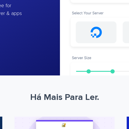
e for
ver & apps
Há Mais Para Ler.