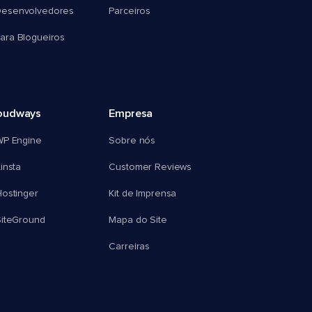
esenvolvedores
Parceiros
ra Blogueiros
oudways
Empresa
WP Engine
Sobre nós
insta
Customer Reviews
ostinger
Kit de Imprensa
SiteGround
Mapa do Site
Carreiras