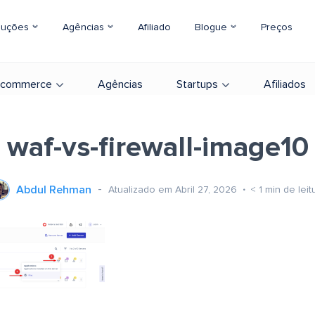
luções
Agências
Afiliado
Blogue
Preços
-commerce
Agências
Startups
Afiliados
waf-vs-firewall-image10
Abdul Rehman
Atualizado em Abril 27, 2026
< 1
min de leit