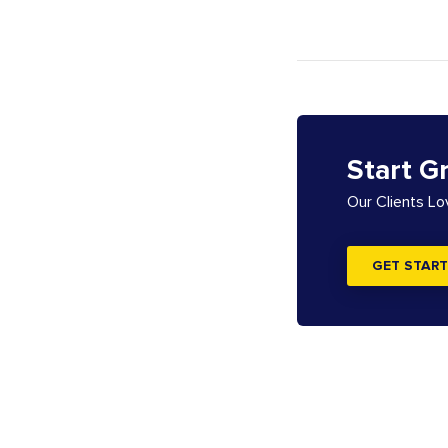
Start G
Our Clients L
GET START