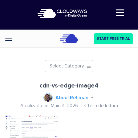
Abre a navegação
START FREE TRIAL
Categories
Select Category
cdn-vs-edge-image4
Abdul Rehman
Atualizado em Maio 4, 2026
< 1
min de leitura