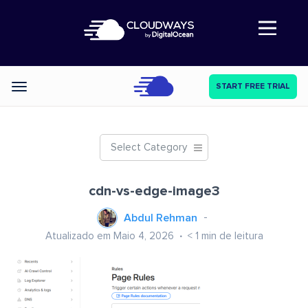
Abre a navegação
START FREE TRIAL
Categories
Select Category
cdn-vs-edge-image3
Abdul Rehman
Atualizado em Maio 4, 2026
< 1
min de leitura