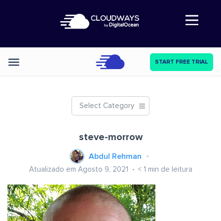
Abre a navegação
START FREE TRIAL
Categories
Select Category
steve-morrow
Abdul Rehman
Atualizado em Agosto 9, 2021
< 1
min de leitura