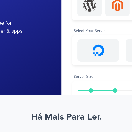
e for
ver & apps
Há Mais Para Ler.