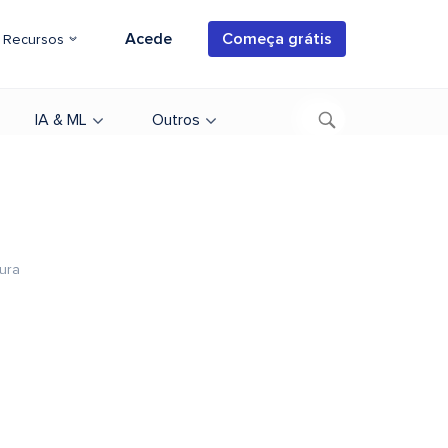
Acede
Começa grátis
Recursos
IA & ML
Outros
tura