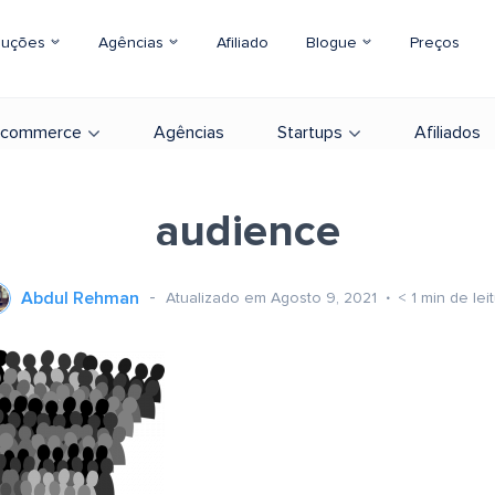
luções
Agências
Afiliado
Blogue
Preços
-commerce
Agências
Startups
Afiliados
audience
Abdul Rehman
Atualizado em Agosto 9, 2021
< 1
min de lei