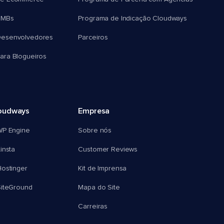
SMBs
Programa de Indicação Cloudways
esenvolvedores
Parceiros
ra Blogueiros
oudways
Empresa
WP Engine
Sobre nós
insta
Customer Reviews
ostinger
Kit de Imprensa
SiteGround
Mapa do Site
Carreiras