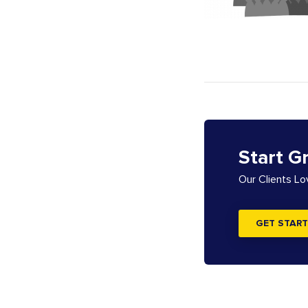
Start G
Our Clients L
GET START