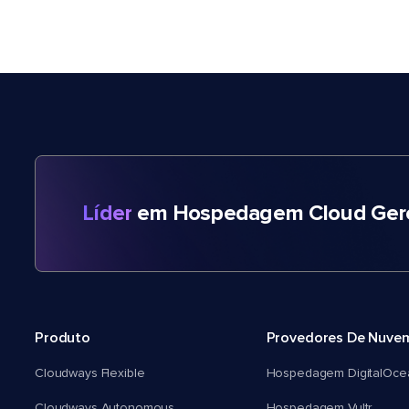
Líder
em Hospedagem Cloud Gere
Produto
Provedores De Nuve
Cloudways Flexible
Hospedagem DigitalOce
Cloudways Autonomous
Hospedagem Vultr