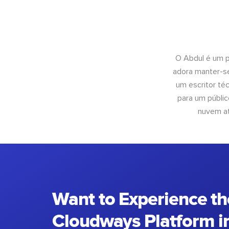
O Abdul é um pr
adora manter-se
um escritor té
para um públic
nuvem at
Want to Experience th
Cloudways Platform in