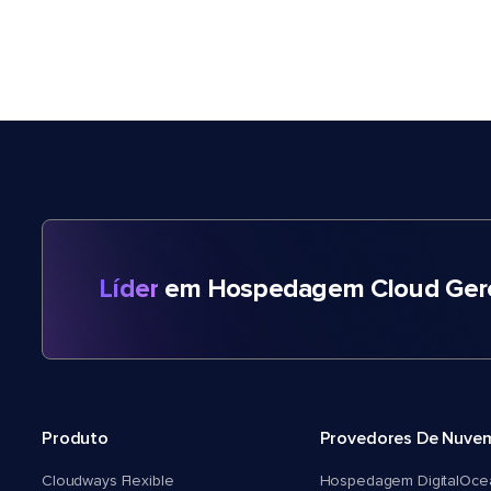
Líder
em Hospedagem Cloud Gere
Produto
Provedores De Nuve
Cloudways Flexible
Hospedagem DigitalOce