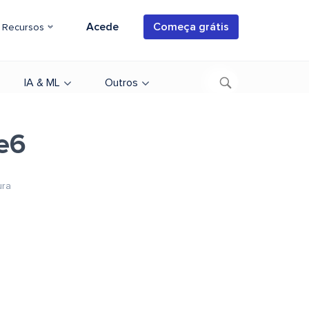
Acede
Começa grátis
Recursos
IA & ML
Outros
e6
ura