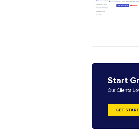
Start G
Our Clients L
GET START