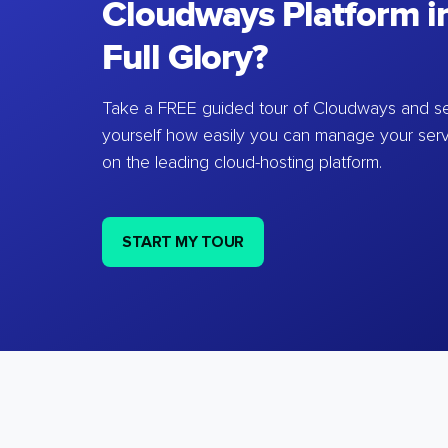
Cloudways Platform in
Full Glory?
Take a FREE guided tour of Cloudways and se
yourself how easily you can manage your ser
on the leading cloud-hosting platform.
START MY TOUR