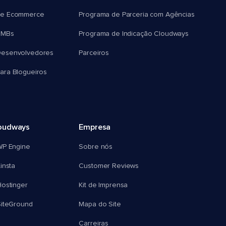
e Ecommerce
Programa de Parceria com Agências
SMBs
Programa de Indicação Cloudways
esenvolvedores
Parceiros
ra Blogueiros
oudways
Empresa
WP Engine
Sobre nós
insta
Customer Reviews
ostinger
Kit de Imprensa
SiteGround
Mapa do Site
Carreiras