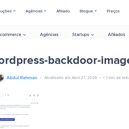
luções
Agências
Afiliado
Blogue
Preços
-commerce
Agências
Startups
Afiliados
ordpress-backdoor-imag
Abdul Rehman
Atualizado em Abril 27, 2026
< 1
min de leit