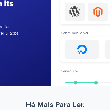
 Its
e for
ver & apps
Há Mais Para Ler.