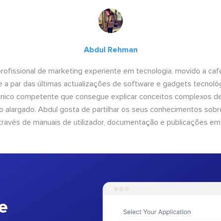
Abdul Rehman
ofissional de marketing experiente em tecnologia, movido a café 
 a par das últimas actualizações de software e gadgets tecnol
cnico competente que consegue explicar conceitos complexos d
o alargado. Abdul gosta de partilhar os seus conhecimentos sobre
ravés de manuais de utilizador, documentação e publicações em
e