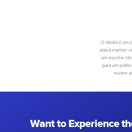
O Abdul é um pr
adora manter-se
um escritor té
para um públic
nuvem at
Want to Experience th