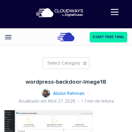
Abre a navegação
START FREE TRIAL
Categories
Select Category
wordpress-backdoor-image18
Abdul Rehman
Atualizado em Abril 27, 2026
< 1
min de leitura